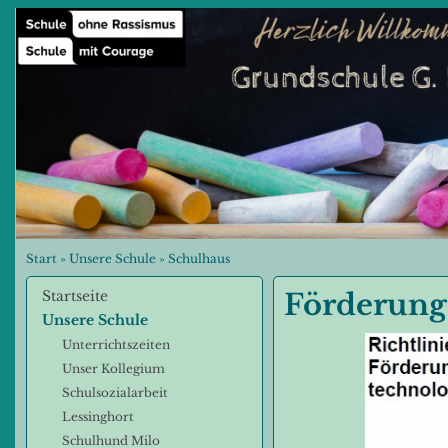
Start
»
Unsere Schule
»
Schulhaus
Startseite
Förderung
Unsere Schule
Unterrichtszeiten
Unser Kollegium
Schulsozialarbeit
Lessinghort
Schulhund Milo