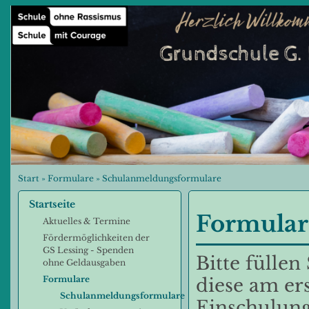
Start
»
Formulare
»
Schulanmeldungsformulare
Startseite
Formular
Aktuelles & Termine
Fördermöglichkeiten der
GS Lessing - Spenden
Bitte fülle
ohne Geldausgaben
Formulare
diese am er
Schulanmeldungsformulare
Einschulung