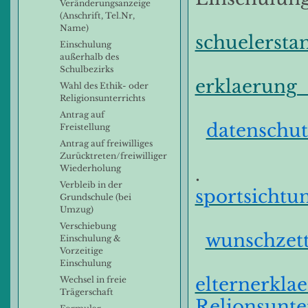
Veränderungsanzeige
(Anschrift, Tel.Nr,
Name)
schuelersta
Einschulung
außerhalb des
Schulbezirks
erklaerung_
Wahl des Ethik- oder
Religionsunterrichts
Antrag auf
datenschu
Freistellung
Antrag auf freiwilliges
Zurücktreten/freiwilliger
Wiederholung
.
Verbleib in der
sportsicht
Grundschule (bei
Umzug)
Verschiebung
wunschzett
Einschulung &
Vorzeitige
Einschulung
elternerkla
Wechsel in freie
Trägerschaft
Relionsunte