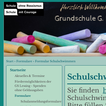
Start
»
Formulare
»
Formular Schulschwimmen
Startseite
Schulsc
Aktuelles & Termine
Fördermöglichkeiten der
GS Lessing - Spenden
Sie finden
h
ohne Geldausgaben
Formulare
Schulschwi
Schulanmeldungsformulare
Bitte füllen