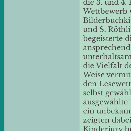
die 3. und 4.
Wettbewerb w
Bilderbuchki
und S. Röthl
begeisterte d
ansprechende
unterhaltsam
die Vielfalt 
Weise vermitt
den Lesewettb
selbst gewäh
ausgewählte 
ein unbekann
zeigten dabe
Kinderjury b