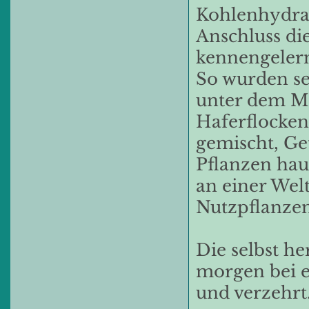
Kohlenhydrat
Anschluss di
kennengeler
So wurden se
unter dem Mi
Haferflocken
gemischt, Ge
Pflanzen ha
an einer Wel
Nutzpflanze
Die selbst h
morgen bei 
und verzehrt