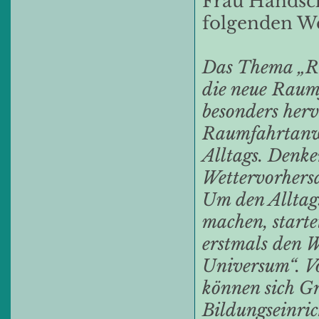
Frau Handsc
folgenden W
Das Thema „Ra
die neue Raum
besonders her
Raumfahrtanwe
Alltags. Denke
Wettervorhers
Um den Alltag
machen, start
erstmals den 
Universum“. V
können sich G
Bildungseinri