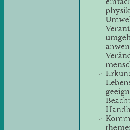
einfac
physi
Umwelt
Verant
umgehe
anwen
Veränd
mensch
Erkund
Lebens
geeign
Beacht
Handha
Kommu
themen