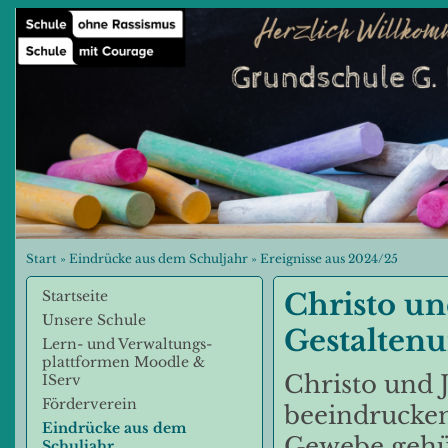
Start
»
Eindrücke aus dem Schuljahr
»
Ereignisse aus 2024/25
Startseite
Christo u
Unsere Schule
Gestalten
Lern- und Verwaltungs-
plattformen Moodle &
Christo und 
IServ
Förderverein
beeindrucken
Eindrücke aus dem
Gewebe gehül
Schuljahr