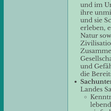
und im Um
ihre unm
und sie S
erleben, 
Natur sow
Zivilisati
Zusammen
Gesellscha
und Gefäh
die Bereit
Sachunter
Landes Sa
Kenntn
lebend