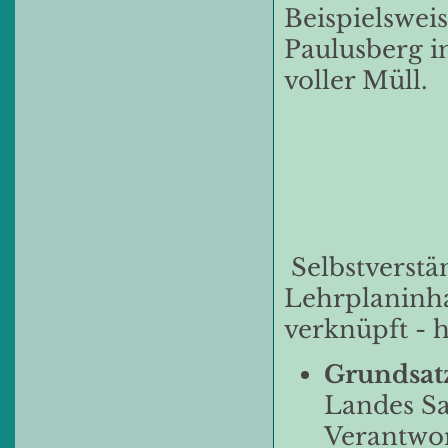
Beispielswei
Paulusberg i
voller Müll.
Selbstverstä
Lehrplaninha
verknüpft - h
Grundsat
Landes Sa
Verantwor